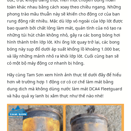
toàn khác nhau bằng cách xoay theo chiều ngang. Những
phong trào mâu thuẫn này sẽ khiến cho động cơ của bạn
rung động rất nhiều. Mặc dù lớp vỏ ngoài của lớp lót được
bao quanh bởi chất lỏng làm mát, quán tính của nó tạo ra
những túi hút chân không nhỏ, gây ra các bong bóng hơi
hình thành trên lớp lót. Khi ống lót quay trở lại, các bong
bóng này sụp đổ dưới áp suất khổng lồ khoảng 1.000 bar,
và lấy những mảnh nhỏ ra khỏi lớp lót. Cuối cùng bạn sẽ
có một bộ máy động cơ nhanh bị hỏng.
Hãy cùng Tam Sơn xem hình ảnh thực tế dưới đây để hiểu
hơn về trường hợp 1 động cơ có cơ chế làm mát bằng
dung dịch mà không dùng nước làm mát DCA4 Fleetguard
và hậu quả xy lanh bị xâm thực như thế nào nhé!