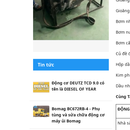
Gioăng
Bơm nh
Bơm nư
Bơm cấ
Củ đề 
Hộp dầ
Tin tức
Kim ph
Động cơ DEUTZ TCD 9.0 có
Dầu nh
tên là DIESEL OF YEAR
Cùng T
Bomag BC672RB-4 - Phụ
ĐỘNG 
tùng và sửa chữa động cơ
máy ủi Bomag
Nhà s