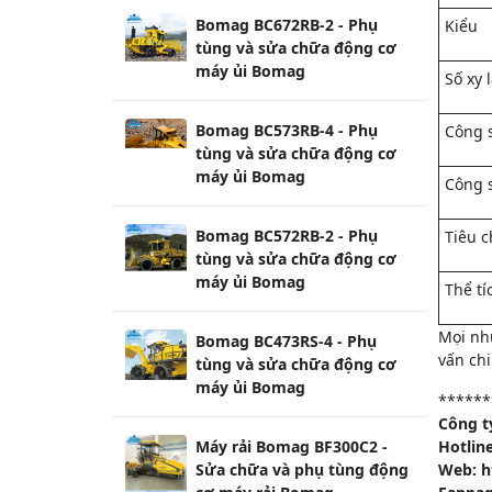
Bomag BC672RB-2 - Phụ
Kiểu
tùng và sửa chữa động cơ
máy ủi Bomag
Số xy 
Bomag BC573RB-4 - Phụ
Công 
tùng và sửa chữa động cơ
máy ủi Bomag
Công s
Bomag BC572RB-2 - Phụ
Tiêu c
tùng và sửa chữa động cơ
máy ủi Bomag
Thể tí
Mọi nh
Bomag BC473RS-4 - Phụ
vấn chi 
tùng và sửa chữa động cơ
máy ủi Bomag
******
Công t
Hotlin
Máy rải Bomag BF300C2 -
Web: h
Sửa chữa và phụ tùng động