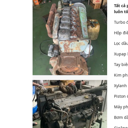
Tất cả
luôn tố
Turbo 
Hộp đi
Lọc dầ
Xupap 
Tay bi
Kim ph
Xylanh
Piston
Máy ph
Bơm dầ
Gioăng