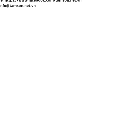
e: https://www.facebook.com/tamson.net.vn
 info@tamson.net.vn