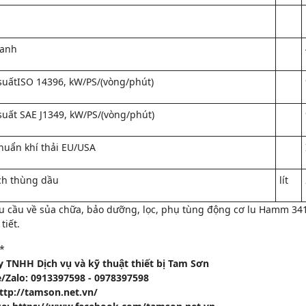
lanh
suấtISO 14396, kW/PS/(vòng/phút)
uất SAE J1349, kW/PS/(vòng/phút)
huẩn khí thải EU/USA
ch thùng dầu
lít
u cầu về sủa chữa, bảo dưỡng, lọc, phụ tùng động cơ lu Hamm 3410
tiết.
*
y TNHH Dịch vụ và kỹ thuật thiết bị Tam Sơn
e/Zalo: 0913397598 - 0978397598
ttp://tamson.net.vn/