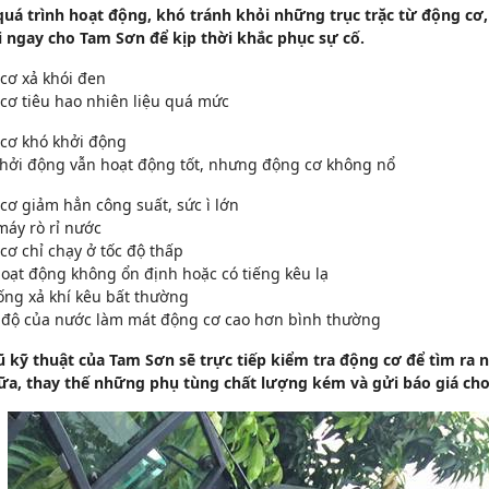
quá trình hoạt động, khó tránh khỏi những trục trặc từ động cơ,
i ngay cho Tam Sơn để kịp thời khắc phục sự cố.
cơ xả khói đen
cơ tiêu hao nhiên liệu quá mức
 cơ khó khởi động
khởi động vẫn hoạt động tốt, nhưng động cơ không nổ
cơ giảm hẳn công suất, sức ì lớn
máy rò rỉ nước
cơ chỉ chạy ở tốc độ thấp
oạt động không ổn định hoặc có tiếng kêu lạ
ống xả khí kêu bất thường
t độ của nước làm mát động cơ cao hơn bình thường
ũ kỹ thuật của Tam Sơn sẽ trực tiếp kiểm tra động cơ để tìm ra
ữa, thay thế những phụ tùng chất lượng kém và gửi báo giá ch