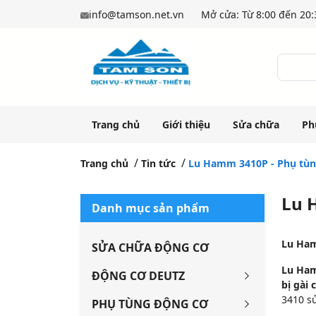
info@tamson.net.vn
Mở cửa: Từ 8:00 đến 20:3
Trang chủ
Giới thiệu
Sửa chữa
Ph
Trang chủ
Tin tức
Lu Hamm 3410P - Phụ tù
Lu 
Danh mục sản phẩm
Lu Ham
SỬA CHỮA ĐỘNG CƠ
Lu Ham
ĐỘNG CƠ DEUTZ
bị gài 
3410 s
PHỤ TÙNG ĐỘNG CƠ