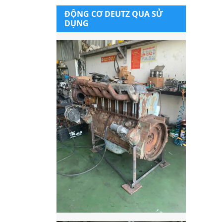
ĐỘNG CƠ DEUTZ QUA SỬ
DỤNG