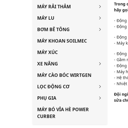
Trong 
MÁY RẢI THẢM
hãy gọ
MÁY LU
- Động 
- Động 
BƠM BÊ TÔNG
- Động
MÁY KHOAN SOILMEC
- Máy 
MÁY XÚC
- Động 
- Gầm 
XE NÂNG
- Động 
- Máy h
MÁY CÀO BÓC WIRTGEN
- Hệ th
- Nhiệ
LỌC ĐỘNG CƠ
Đội ng
PHỤ GIA
sửa ch
MÁY BÓ VỈA HÈ POWER
CURBER