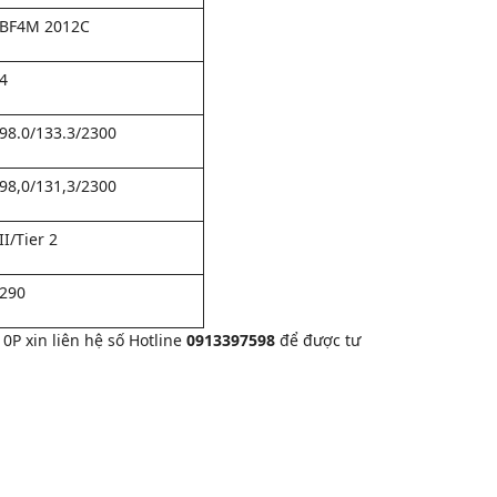
BF4M 2012C
4
98.0/133.3/2300
98,0/131,3/2300
II/Tier 2
290
P xin liên hệ số Hotline
0913397598
để được tư