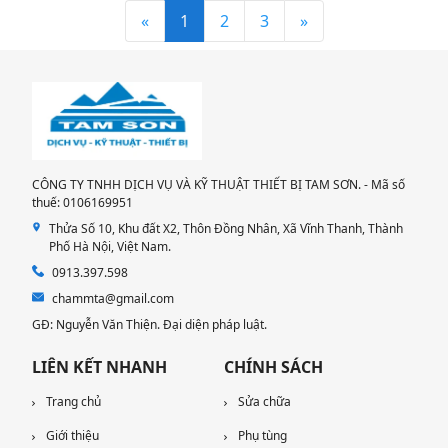
«
1
2
3
»
CÔNG TY TNHH DỊCH VỤ VÀ KỸ THUẬT THIẾT BỊ TAM SƠN. - Mã số
thuế: 0106169951
Thửa Số 10, Khu đất X2, Thôn Đồng Nhân, Xã Vĩnh Thanh, Thành
Phố Hà Nội, Việt Nam.
0913.397.598
chammta@gmail.com
GĐ: Nguyễn Văn Thiện. Đại diện pháp luật.
LIÊN KẾT NHANH
CHÍNH SÁCH
Trang chủ
Sửa chữa
Giới thiệu
Phụ tùng