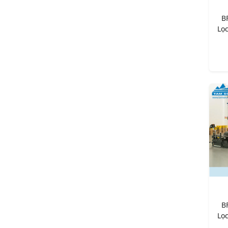
B
Lọ
B
Lọ