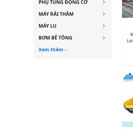
PHỤ TÙNG ĐỘNG CƠ
MÁY RẢI THẢM
MÁY LU
B
BƠM BÊ TÔNG
Lọ