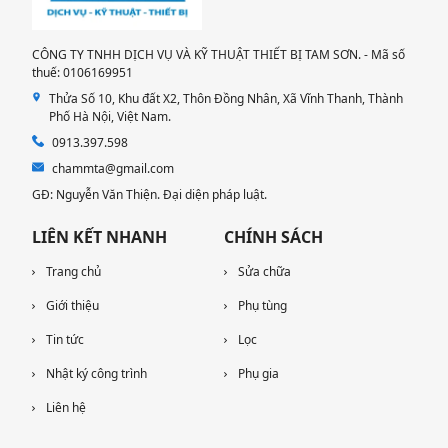
CÔNG TY TNHH DỊCH VỤ VÀ KỸ THUẬT THIẾT BỊ TAM SƠN. - Mã số
thuế: 0106169951
Thửa Số 10, Khu đất X2, Thôn Đồng Nhân, Xã Vĩnh Thanh, Thành
Phố Hà Nội, Việt Nam.
0913.397.598
chammta@gmail.com
GĐ: Nguyễn Văn Thiện. Đại diện pháp luật.
LIÊN KẾT NHANH
CHÍNH SÁCH
Trang chủ
Sửa chữa
Giới thiệu
Phụ tùng
Tin tức
Lọc
Nhật ký công trình
Phụ gia
Liên hệ